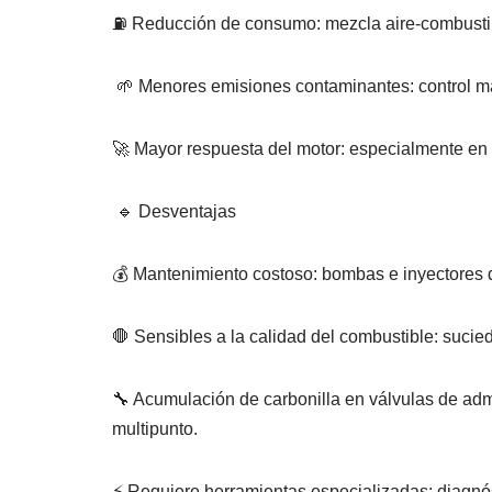
⛽ Reducción de consumo: mezcla aire-combustib
🌱 Menores emisiones contaminantes: control má
🚀 Mayor respuesta del motor: especialmente en
🔹 Desventajas
💰 Mantenimiento costoso: bombas e inyectores d
🛑 Sensibles a la calidad del combustible: sucied
🔧 Acumulación de carbonilla en válvulas de adm
multipunto.
⚡ Requiere herramientas especializadas: diagnós