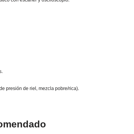
s.
 presión de riel, mezcla pobre/rica).
comendado