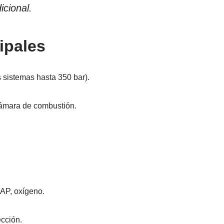
icional.
ipales
 sistemas hasta 350 bar).
cámara de combustión.
MAP, oxígeno.
ección.